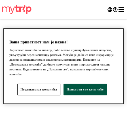
Ваша приватност нам је важна!
Користимо колачиће за анализу, побољшање и унапређење вашег искуства,
укључујући персонализацију реклама. Могуће је да ће се неке информације
делити са оглашивачима и аналитичким компанијама. Кликните на
„Подешавања колачића” да бисте прочитали више и прилагодили жељене
поставке. Када кликнете на „Прихвати све“, прихватате коришћење свих
колачића.
●
●
●
Подешавања колачића
Прихвати све колачиће